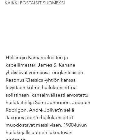
KAIKKI POSTAISIT SUOMEKSI
Helsingin Kamariorkesteri ja 
kapellimestari James S. Kahane 
yhdistävät voimansa  englantilaisen 
Resonus Classics -yhtiön kanssa 
levyttäen kolme huilukonserttoa 
solistinaan  kansainvälisesti arvostettu 
huilutaiteilija Sami Junnonen. Joaquín 
Rodrigon, André Jolivet’n sekä  
Jacques Ibert’n huilukonsertot 
muodostavat massiivisen, 1900-luvun 
huilukirjallisuuteen lukeutuvan  
perinnön. 