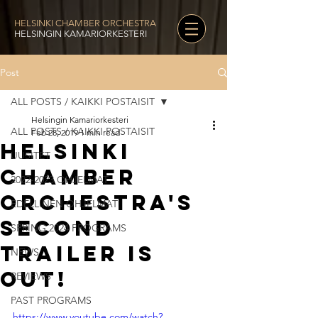
HELSINKI CHAMBER ORCHESTRA
HELSINGIN KAMARIORKESTERI
Post
ALL POSTS / KAIKKI POSTAISIT
Helsingin Kamariorkesteri
ALL POSTS / KAIKKI POSTAISIT
Feb 28, 2019
1 min read
Helsinki
UUSITET
Chamber
2022-2023 OHJELMAT
Orchestra's
EDELLINEN OHJELMAT
second
SPRING 2024 PROGRAMS
trailer is
NEWS
out!
REVIEWS
PAST PROGRAMS
https://www.youtube.com/watch?