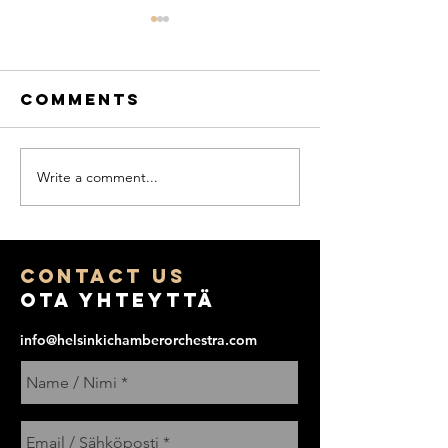
Comments
Write a comment...
Sibelius:
Chamber
Rakastava -
Series :
II.
Bålder
Allegretto /
Quartet
COntact us
Helsinki
Tuomas 
Ota yhteyttä
Chamber
Turunen
Orchestra ·
goes Ja
info@helsinkichamberorchestra.com
James S.
Kahane