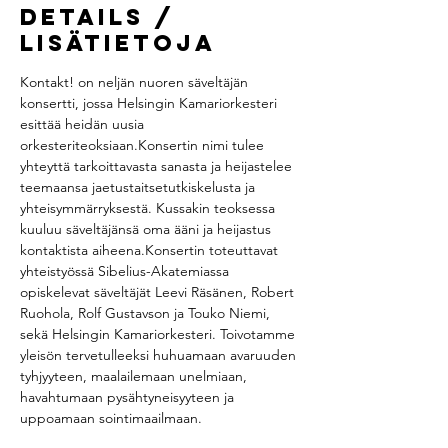
Details /
Lisätietoja
Kontakt! on neljän nuoren säveltäjän 
konsertti, jossa Helsingin Kamariorkesteri 
esittää heidän uusia 
orkesteriteoksiaan.Konsertin nimi tulee 
yhteyttä tarkoittavasta sanasta ja heijastelee 
teemaansa jaetustaitsetutkiskelusta ja 
yhteisymmärryksestä. Kussakin teoksessa 
kuuluu säveltäjänsä oma ääni ja heijastus 
kontaktista aiheena.Konsertin toteuttavat 
yhteistyössä Sibelius-Akatemiassa 
opiskelevat säveltäjät Leevi Räsänen, Robert 
Ruohola, Rolf Gustavson ja Touko Niemi, 
sekä Helsingin Kamariorkesteri. Toivotamme 
yleisön tervetulleeksi huhuamaan avaruuden 
tyhjyyteen, maalailemaan unelmiaan, 
havahtumaan pysähtyneisyyteen ja 
uppoamaan sointimaailmaan.