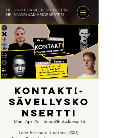
HELSINKI CHAMBER ORCHESTRA
HELSINGIN KAMARIORKESTERI
Kontakt!-
sävellysko
nsertti
Mon, Apr 26
  |  
Suoralähetyskonsertti
Leevi Räsänen: Uusi teos (2021),