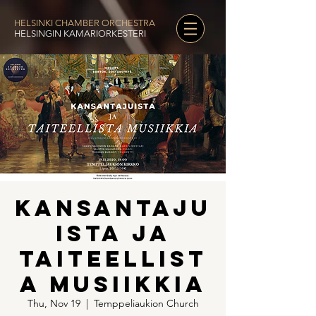
HELSINKI CHAMBER ORCHESTRA
HELSINGIN KAMARIORKESTERI
Kansantaju
ista ja
taiteellist
a musiikkia
Thu, Nov 19
  |  
Temppeliaukion Church