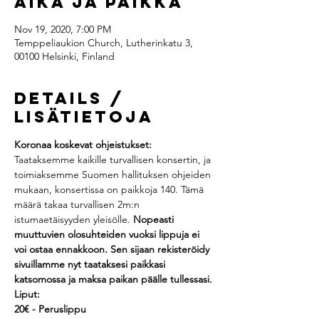
Aika ja paikka
Nov 19, 2020, 7:00 PM
Temppeliaukion Church, Lutherinkatu 3,
00100 Helsinki, Finland
Details /
Lisätietoja
Koronaa koskevat ohjeistukset: 
Taataksemme kaikille turvallisen konsertin, ja 
toimiaksemme Suomen hallituksen ohjeiden 
mukaan, konsertissa on paikkoja 140. Tämä 
määrä takaa turvallisen 2m:n 
istumaetäisyyden yleisölle.
 Nopeasti 
muuttuvien olosuhteiden vuoksi lippuja ei 
voi ostaa ennakkoon. Sen sijaan rekisteröidy 
sivuillamme nyt taataksesi paikkasi 
katsomossa ja maksa paikan päälle tullessasi.
Liput:
20€ - Peruslippu