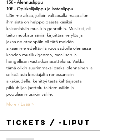
15€ - Alennuslippu
10€ - Opiskelijalippu ja lastenlippu
Elämme aikaa, jolloin valtaosalla maapallon 
ihmisistä on helppo päästä käsiksi 
kaikenlaisiin musiikin genreihin. Musiikki, eli 
taito muokata ääniä, kirjoittaa ne ylös ja 
jakaa ne eteenpäin oli tätä meidän 
aikaamme edeltävillä vuosisadoilla olemassa 
kahden musiikkigenren, maallisen ja 
hengellisen vastakkainasetteluna. Vaikka 
tämä olikin suurimmaksi osaksi olennainen ja 
selkeä asia keskiajalta renessanssin 
aikakaudelle, kehittyi tästä kahtiajaosta 
pikkuhiljaa jaottelu taidemusiikin ja 
populaarimusiikin välille.
More / Lisää >
Tickets / -Liput