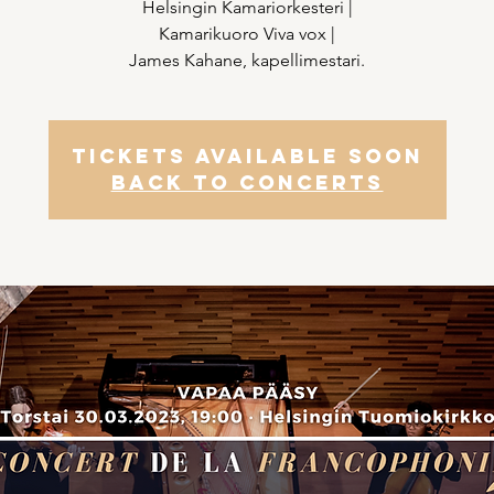
Helsingin Kamariorkesteri |
Kamarikuoro Viva vox |
James Kahane, kapellimestari.
Tickets Available Soon
Back to concerts