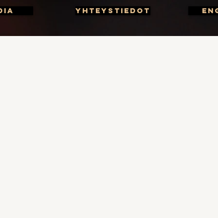
dia
Yhteystiedot
En