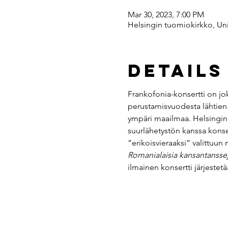
Mar 30, 2023, 7:00 PM
Helsingin tuomiokirkko, Uni
Details
Frankofonia-konsertti on jo
perustamisvuodesta lähtien.
ympäri maailmaa. Helsingin K
suurlähetystön kanssa konser
”erikoisvieraaksi” valittuu
Romanialaisia kansantansse
ilmainen konsertti järjeste