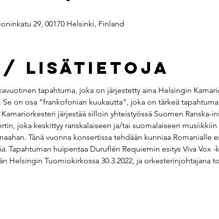
oninkatu 29, 00170 Helsinki, Finland
 / Lisätietoja
kavuotinen tapahtuma, joka on järjestetty aina Helsingin Kamari
 Se on osa ”frankofonian kuukautta”, joka on tärkeä tapahtuma r
amariorkesteri järjestää silloin yhteistyössä Suomen Ranska-ins
tin, joka keskittyy ranskalaiseen ja/tai suomalaiseen musiikkii
n maahan. Tänä vuonna konsertissa tehdään kunniaa Romanialle es
ja
. Tapahtuman huipentaa Duruflén Requiemin esitys Viva Vox -k
tään Helsingin Tuomiokirkossa 30.3.2022, ja orkesterinjohtajana 