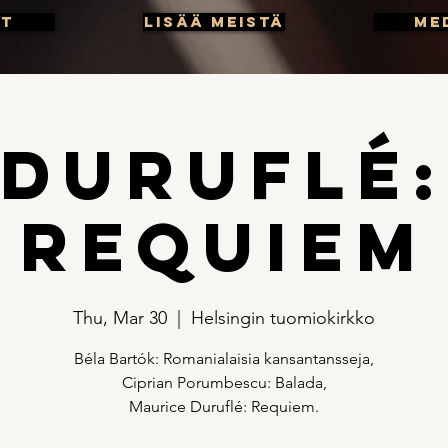
UT
Lisää meistä
Me
Duruflé:
Requiem
Thu, Mar 30
  |  
Helsingin tuomiokirkko
Béla Bartók: Romanialaisia kansantansseja,
Ciprian Porumbescu: Balada,
Maurice Duruflé: Requiem.