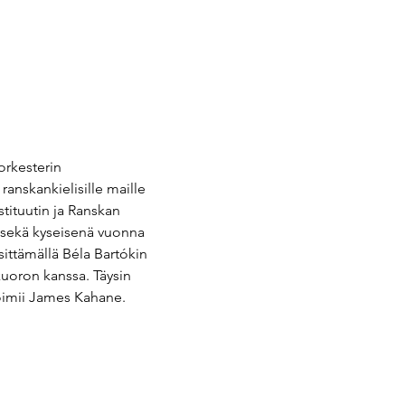
orkesterin 
anskankielisille maille 
tituutin ja Ranskan 
n sekä kyseisenä vuonna 
ittämällä Béla Bartókin 
uoron kanssa. Täysin 
toimii James Kahane.