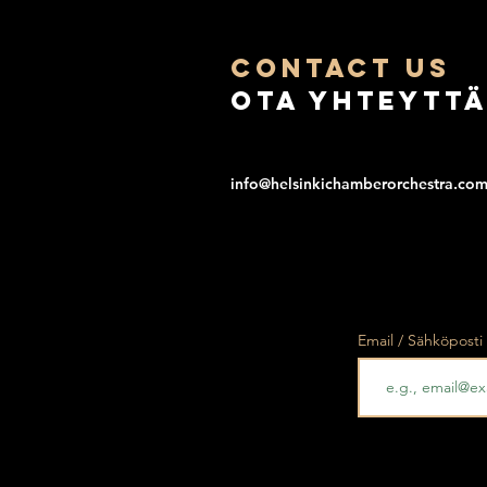
COntact us
Ota yhteytt
info@helsinkichamberorchestra.co
Email / Sähköposti