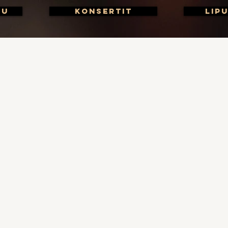
vu
Konsertit
LIP