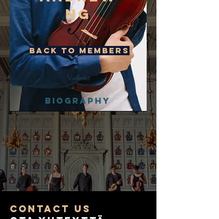
NG
Back to members
Violinist
BIOGRAPHY
COntact us