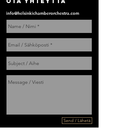
Ota yhteyttä
info@helsinkichamberorchestra.com
Send / Lähetä