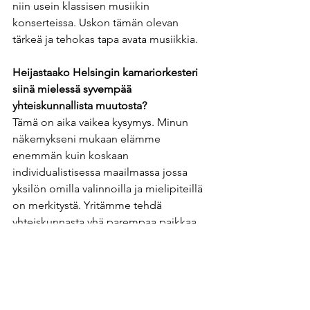
niin usein klassisen musiikin 
konserteissa. Uskon tämän olevan 
tärkeä ja tehokas tapa avata musiikkia.
Heijastaako Helsingin kamariorkesteri 
siinä mielessä syvempää 
yhteiskunnallista muutosta? 
Tämä on aika vaikea kysymys. Minun 
näkemykseni mukaan elämme 
enemmän kuin koskaan 
individualistisessa maailmassa jossa 
yksilön omilla valinnoilla ja mielipiteillä 
on merkitystä. Yritämme tehdä 
yhteiskunnasta yhä parempaa paikkaa 
ja valistuksen ajan luomat arvot 
vaikuttavat tähän kehitykseen, eivätkä 
pelkästään naiivin optimistisella tavalla. 
Ajattelemme yleisesti että ihmisiä tulisi 
kohdella tasa-arvoisina ja vapaina 