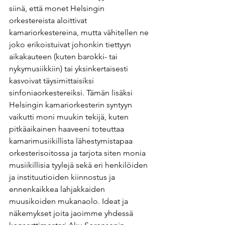
siinä, että monet Helsingin 
orkestereista aloittivat 
kamariorkestereina, mutta vähitellen ne 
joko erikoistuivat johonkin tiettyyn 
aikakauteen (kuten barokki- tai 
nykymusiikkiin) tai yksinkertaisesti 
kasvoivat täysimittaisiksi 
sinfoniaorkestereiksi. Tämän lisäksi 
Helsingin kamariorkesterin syntyyn 
vaikutti moni muukin tekijä, kuten 
pitkäaikainen haaveeni toteuttaa 
kamarimusiikillista lähestymistapaa 
orkesterisoitossa ja tarjota siten monia 
musiikillisia tyylejä sekä eri henkilöiden 
ja instituutioiden kiinnostus ja 
ennenkaikkea lahjakkaiden 
muusikoiden mukanaolo. Ideat ja 
näkemykset joita jaoimme yhdessä 