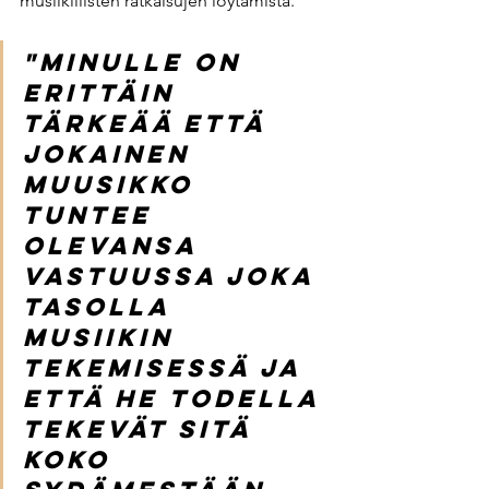
musiikillisten ratkaisujen löytämistä. 
"Minulle on 
erittäin 
tärkeää että 
jokainen 
muusikko 
tuntee 
olevansa 
vastuussa joka 
tasolla 
musiikin 
tekemisessä ja 
että he todella 
tekevät sitä 
koko 