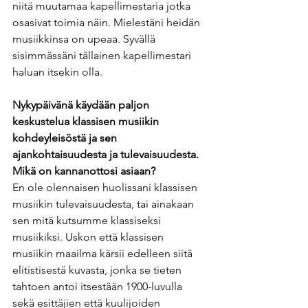
niitä muutamaa kapellimestaria jotka 
osasivat toimia näin. Mielestäni heidän 
musiikkinsa on upeaa. Syvällä 
sisimmässäni tällainen kapellimestari 
haluan itsekin olla.
Nykypäivänä käydään paljon 
keskustelua klassisen musiikin 
kohdeyleisöstä ja sen 
ajankohtaisuudesta ja tulevaisuudesta. 
Mikä on kannanottosi asiaan? 
En ole olennaisen huolissani klassisen 
musiikin tulevaisuudesta, tai ainakaan 
sen mitä kutsumme klassiseksi 
musiikiksi. Uskon että klassisen 
musiikin maailma kärsii edelleen siitä 
elitistisestä kuvasta, jonka se tieten 
tahtoen antoi itsestään 1900-luvulla 
sekä esittäjien että kuulijoiden 