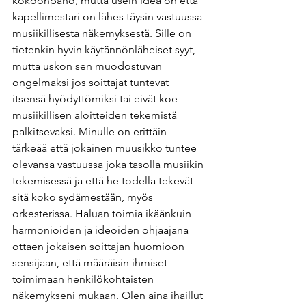
kokoonpano, mutta usein idea on että 
kapellimestari on lähes täysin vastuussa 
musiikillisesta näkemyksestä. Sille on 
tietenkin hyvin käytännönläheiset syyt, 
mutta uskon sen muodostuvan 
ongelmaksi jos soittajat tuntevat 
itsensä hyödyttömiksi tai eivät koe 
musiikillisen aloitteiden tekemistä 
palkitsevaksi. Minulle on erittäin 
tärkeää että jokainen muusikko tuntee 
olevansa vastuussa joka tasolla musiikin 
tekemisessä ja että he todella tekevät 
sitä koko sydämestään, myös 
orkesterissa. Haluan toimia ikäänkuin 
harmonioiden ja ideoiden ohjaajana 
ottaen jokaisen soittajan huomioon 
sensijaan, että määräisin ihmiset 
toimimaan henkilökohtaisten 
näkemykseni mukaan. Olen aina ihaillut 