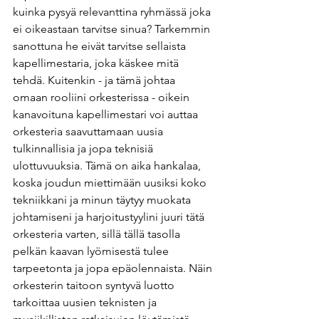
kuinka pysyä relevanttina ryhmässä joka 
ei oikeastaan tarvitse sinua? Tarkemmin 
sanottuna he eivät tarvitse sellaista 
kapellimestaria, joka käskee mitä 
tehdä. Kuitenkin - ja tämä johtaa 
omaan rooliini orkesterissa - oikein 
kanavoituna kapellimestari voi auttaa 
orkesteria saavuttamaan uusia 
tulkinnallisia ja jopa teknisiä 
ulottuvuuksia. Tämä on aika hankalaa, 
koska joudun miettimään uusiksi koko 
tekniikkani ja minun täytyy muokata 
johtamiseni ja harjoitustyylini juuri tätä 
orkesteria varten, sillä tällä tasolla 
pelkän kaavan lyömisestä tulee 
tarpeetonta ja jopa epäolennaista. Näin 
orkesterin taitoon syntyvä luotto 
tarkoittaa uusien teknisten ja 