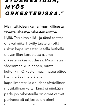
sydämestään, 
myös 
orkesterissa."
Mainitsit idean kamarimusiikillisesta 
tavasta lähestyä orkesterisoittoa. 
Kyllä
. 
Tarkoitan sillä - ja tämä saattaa 
olla valmiiksi hävitty taistelu - että 
uskon kapellimestarilla tällä hetkellä 
olevan liian korostettu asema 
orkesterin keskuudessa. Myönnetään, 
vähemmän kuin ennen, mutta 
kuitenkin. Orkesterimaailmassa pätee 
hyvin tarkka hierarkia ja 
kapellimestarilla on lähes täydellinen 
musiikillinen valta. Tämä ei niinkään 
päde jos orkesterilla on omat vahvat 
perinteensä tai jos se on pieni 