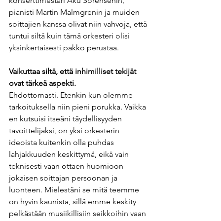
konserttimestari Aku Sorensenin, 
pianisti Martin Malmgrenin ja muiden 
soittajien kanssa olivat niin vahvoja, että 
tuntui siltä kuin tämä orkesteri olisi 
yksinkertaisesti pakko perustaa.
Vaikuttaa siltä, että inhimilliset tekijät 
ovat tärkeä aspekti. 
Ehdottomasti. Etenkin kun olemme 
tarkoituksella niin pieni porukka. Vaikka 
en kutsuisi itseäni täydellisyyden 
tavoittelijaksi, on yksi orkesterin 
ideoista kuitenkin olla puhdas 
lahjakkuuden keskittymä, eikä vain 
teknisesti vaan ottaen huomioon 
jokaisen soittajan persoonan ja 
luonteen. Mielestäni se mitä teemme 
on hyvin kaunista, sillä emme keskity 
pelkästään musiikillisiin seikkoihin vaan 