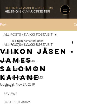
HELSINKI CHAMBER ORCHESTRA
HELSINGIN KAMARIORKESTERI
Post
ALL POSTS / KAIKKI POSTAISIT
Helsingin Kamariorkesteri
ALL POSTS / KAIKKI POSTAISIT
Nov 9, 2018
4 min read
Viikon jäsen -
UUSITET
James
2022-2023 OHJELMAT
Salomon
EDELLINEN OHJELMAT
Kahane
SPRING 2024 PROGRAMS
Updated:
Nov 27, 2019
NEWS
REVIEWS
PAST PROGRAMS