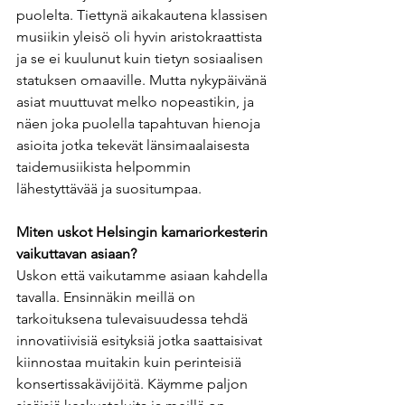
puolelta. Tiettynä aikakautena klassisen 
musiikin yleisö oli hyvin aristokraattista 
ja se ei kuulunut kuin tietyn sosiaalisen 
statuksen omaaville. Mutta nykypäivänä 
asiat muuttuvat melko nopeastikin, ja 
näen joka puolella tapahtuvan hienoja 
asioita jotka tekevät länsimaalaisesta 
taidemusiikista helpommin 
lähestyttävää ja suositumpaa. 
Miten uskot Helsingin kamariorkesterin 
vaikuttavan asiaan? 
Uskon että vaikutamme asiaan kahdella 
tavalla. Ensinnäkin meillä on 
tarkoituksena tulevaisuudessa tehdä 
innovatiivisiä esityksiä jotka saattaisivat 
kiinnostaa muitakin kuin perinteisiä 
konsertissakävijöitä. Käymme paljon 