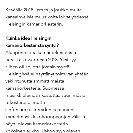
Keväällä 2018 James ja joukko muita 
kansainvälisiä muusikoita loivat yhdessä 
Helsingin kamariorkesterin.
Kuinka idea Helsingin 
kamariorkesterista syntyi? 
Alunperin idea kamariorkesterista 
heräsi alkuvuodesta 2018. Yksi syy 
siihen oli se, että jostain syystä 
Helsingissä ei näyttänyt toimivan yhtään 
vakiintunutta ammattimaista 
kamariorkesteria. Suomessa 
musiikkielämää rikastuttaa suuri määrä 
orkestereita, mutta 
sinfoniaorkestereiden ja pienien 
kamarimusiikkikokoonpanojen välissä 
näytti olevan kamariorkesterin 
kokoinen aukko. Uskon syyn olevan 