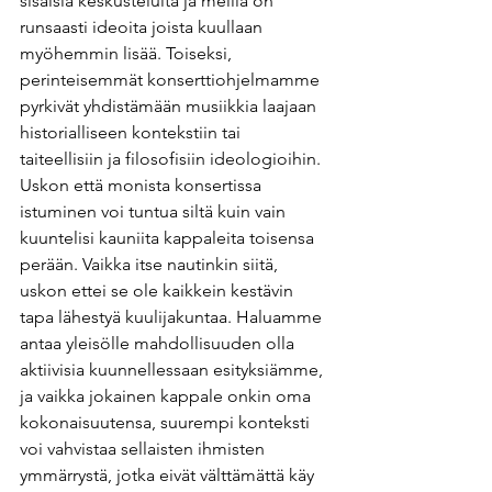
sisäisiä keskusteluita ja meillä on 
runsaasti ideoita joista kuullaan 
myöhemmin lisää. Toiseksi, 
perinteisemmät konserttiohjelmamme 
pyrkivät yhdistämään musiikkia laajaan 
historialliseen kontekstiin tai 
taiteellisiin ja filosofisiin ideologioihin. 
Uskon että monista konsertissa 
istuminen voi tuntua siltä kuin vain 
kuuntelisi kauniita kappaleita toisensa 
perään. Vaikka itse nautinkin siitä, 
uskon ettei se ole kaikkein kestävin 
tapa lähestyä kuulijakuntaa. Haluamme 
antaa yleisölle mahdollisuuden olla 
aktiivisia kuunnellessaan esityksiämme, 
ja vaikka jokainen kappale onkin oma 
kokonaisuutensa, suurempi konteksti 
voi vahvistaa sellaisten ihmisten 
ymmärrystä, jotka eivät välttämättä käy 