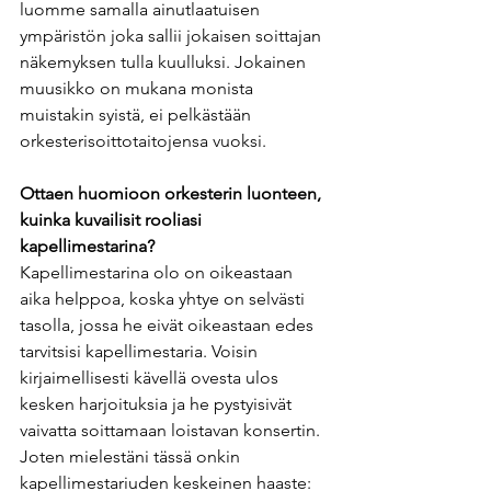
luomme samalla ainutlaatuisen 
ympäristön joka sallii jokaisen soittajan 
näkemyksen tulla kuulluksi. Jokainen 
muusikko on mukana monista 
muistakin syistä, ei pelkästään 
orkesterisoittotaitojensa vuoksi. 
Ottaen huomioon orkesterin luonteen, 
kuinka kuvailisit rooliasi 
kapellimestarina?    
Kapellimestarina olo on oikeastaan 
aika helppoa, koska yhtye on selvästi 
tasolla, jossa he eivät oikeastaan edes 
tarvitsisi kapellimestaria. Voisin 
kirjaimellisesti kävellä ovesta ulos 
kesken harjoituksia ja he pystyisivät 
vaivatta soittamaan loistavan konsertin. 
Joten mielestäni tässä onkin 
kapellimestariuden keskeinen haaste: 